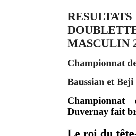
RESULTAT
DOUBLET
MASCULIN 20
Championnat de
Baussian et Beji
Championnat 
Duvernay fait br
Le roi du têt