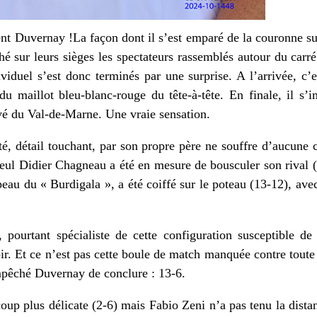
t Duvernay !La façon dont il s’est emparé de la couronne s
tché sur leurs sièges les spectateurs rassemblés autour du car
iduel s’est donc terminés par une surprise. A l’arrivée, c’
u maillot bleu-blanc-rouge du tête-à-tête. En finale, il s’
ivé du Val-de-Marne. Une vraie sensation.
é, détail touchant, par son propre père ne souffre d’aucune c
 Seul Didier Chagneau a été en mesure de bousculer son rival
au du « Burdigala », a été coiffé sur le poteau (13-12), av
pourtant spécialiste de cette configuration susceptible de 
oir. Et ce n’est pas cette boule de match manquée contre toute a
mpêché Duvernay de conclure : 13-6.
oup plus délicate (2-6) mais Fabio Zeni n’a pas tenu la dista