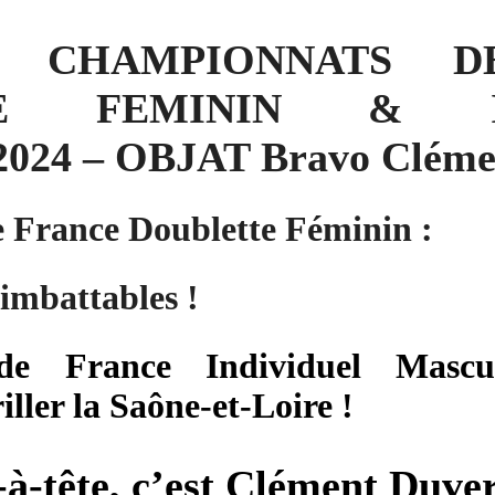
S CHAMPIONNATS 
TE FEMININ & IN
24 – OBJAT Bravo Clémen
 France Doublette Féminin :
 imbattables !
de France Individuel Mascu
iller la Saône-et-Loire
!
e-à-tête, c’est Clément Duve