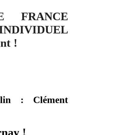
DE FRANCE
DIVIDUEL
t !
lin : Clément
rnay !