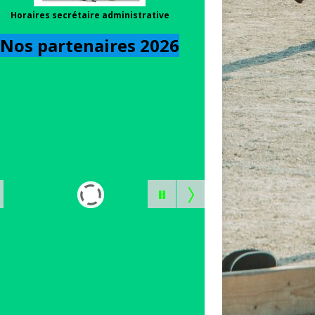
Horaires secrétaire administrative
Nos partenaires 202
6