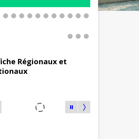
0
1
2
3
4
fiche Régionaux et
tionaux