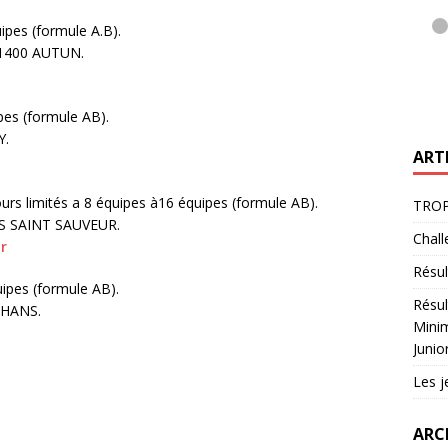
ipes (formule A.B).
ldi, Rue Parpas, 71400 AUTUN.
ités a 44 équipes (formule AB).
 Griottons, 71250 CLUNY.
ART
urs limités a 8 équipes à16 équipes (formule AB).
TROP
, 71480 VARENNES SAINT SAUVEUR.
Chal
r
Résul
imités a16 équipes (formule AB).
Résul
 la Charité, 71500 LOUHANS.
Minim
Junio
Les j
ARC