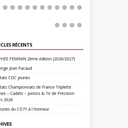
0
1
2
3
4
5
ICLES RÉCENTS
HEE FEMININ 2ème édition (2026/2027)
lenge Jean Pacaud
tats CDC jeunes
tats Championnats de France Triplette
es – Cadets – Juniors & Tir de Précision
rs 2026
eunes du CD71 à l honneur
HIVES