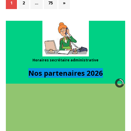
1
2
…
75
»
Horaires secrétaire administrative
Nos partenaires 202
6