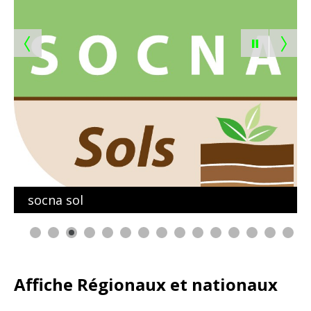
socna sol
0
1
2
3
4
Affiche Régionaux et nationaux